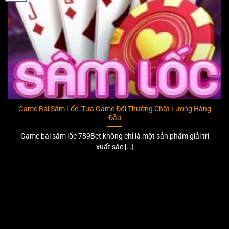
Game Bài Sâm Lốc: Tựa Game Đổi Thưởng Chất Lượng Hàng
Đầu
Game bài sâm lốc 789Bet không chỉ là một sản phẩm giải trí
xuất sắc […]