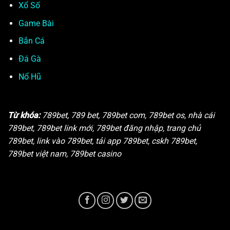
Xổ Số
Game Bài
Bắn Cá
Đá Gà
Nổ Hũ
Từ khóa:
789bet, 789 bet, 789bet com, 789bet os, nhà cái
789bet, 789bet link mới, 789bet đăng nhập, trang chủ
789bet, link vào 789bet, tải app 789bet, cskh 789bet,
789bet việt nam, 789bet casino