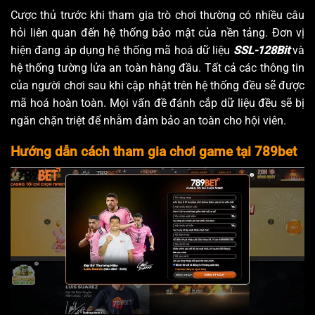
Cược thủ trước khi tham gia trò chơi thường có nhiều câu
hỏi liên quan đến hệ thống bảo mật của nền tảng.
Đơn vị
hiện đang áp dụng hệ thống mã hoá dữ liệu
SSL-128Bit
và
hệ thống tường lửa an toàn hàng đầu. Tất cả các thông tin
của người chơi sau khi cập nhật trên hệ thống đều sẽ được
mã hoá hoàn toàn. Mọi vấn đề đánh cắp dữ liệu đều sẽ bị
ngăn chặn triệt để nhằm đảm bảo an toàn cho hội viên.
Hướng dẫn cách tham gia chơi game tại 789bet