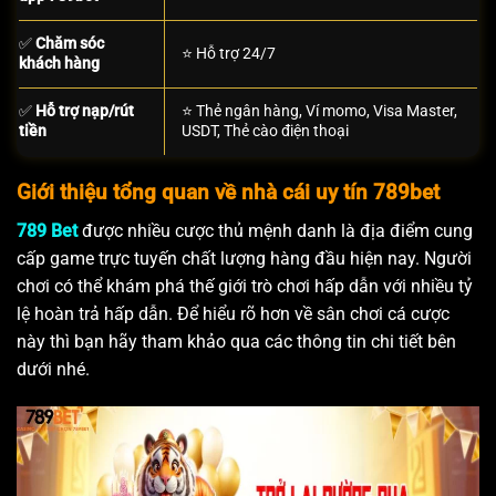
✅
Chăm sóc
⭐️ Hỗ trợ 24/7
khách hàng
✅
Hỗ trợ nạp/rút
⭐️ Thẻ ngân hàng, Ví momo, Visa Master,
tiền
USDT, Thẻ cào điện thoại
Giới thiệu tổng quan về nhà cái uy tín 789bet
789 Bet
được nhiều cược thủ mệnh danh là địa điểm cung
cấp game trực tuyến chất lượng hàng đầu hiện nay. Người
chơi có thể khám phá thế giới trò chơi hấp dẫn với nhiều tỷ
lệ hoàn trả hấp dẫn. Để hiểu rõ hơn về sân chơi cá cược
này thì bạn hãy tham khảo qua các thông tin chi tiết bên
dưới nhé.