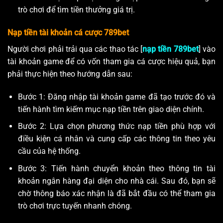
trò chơi để tìm tiền thưởng giá trị.
Nạp tiền tài khoản cá cược 789bet
Người chơi phải trải qua các thao tác [
nạp tiền 789bet
] vào
tài khoản game để có vốn tham gia cá cược hiệu quả, bạn
phải thực hiện theo hướng dẫn sau:
Bước 1: Đăng nhập tài khoản game đã tạo trước đó và
tiến hành tìm kiếm mục nạp tiền trên giao diện chính.
Bước 2: Lựa chọn phương thức nạp tiền phù hợp với
điều kiện cá nhân và cung cấp các thông tin theo yêu
cầu của hệ thống.
Bước 3: Tiến hành chuyển khoản theo thông tin tài
khoản ngân hàng đại diện cho nhà cái. Sau đó, bạn sẽ
chờ thông báo xác nhận là đã bắt đầu có thể tham gia
trò chơi trực tuyến nhanh chóng.