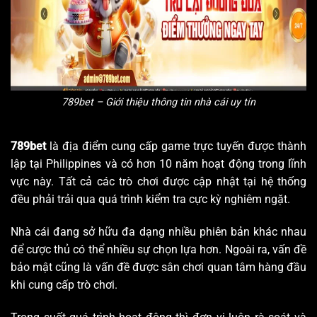
789bet – Giới thiệu thông tin nhà cái uy tín
789bet
là địa điểm cung cấp game trực tuyến được thành
lập tại Philippines và có hơn 10 năm hoạt động trong lĩnh
vực này. Tất cả các trò chơi được cập nhật tại hệ thống
đều phải trải qua quá trình kiểm tra cực kỳ nghiêm ngặt.
Nhà cái đang sở hữu đa dạng nhiều phiên bản khác nhau
để cược thủ có thể nhiều sự chọn lựa hơn. Ngoài ra, vấn đề
bảo mật cũng là vấn đề được sân chơi quan tâm hàng đầu
khi cung cấp trò chơi.