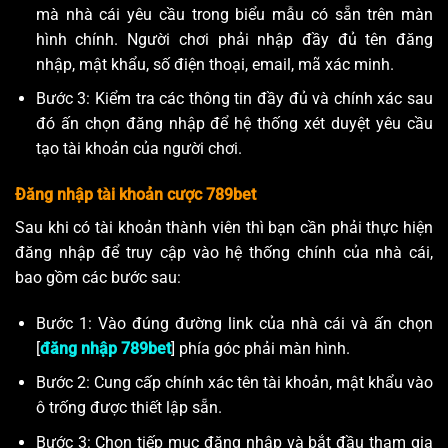
mà nhà cái yêu cầu trong biểu mẫu có sẵn trên màn
hình chính. Người chơi phải nhập đầy đủ tên đăng
nhập, mật khẩu, số điện thoại, email, mã xác minh.
Bước 3: Kiểm tra các thông tin đầy đủ và chính xác sau
đó ấn chọn đăng nhập để hệ thống xét duyệt yêu cầu
tạo tài khoản của người chơi.
Đăng nhập tài khoản cược 789bet
Sau khi có tài khoản thành viên thì bạn cần phải thực hiện
đăng nhập để truy cập vào hệ thống chính của nhà cái,
bao gồm các bước sau:
Bước 1: Vào đúng đường link của nhà cái và ấn chọn
[
đăng nhập 789bet
] phía góc phải màn hình.
Bước 2: Cung cấp chính xác tên tài khoản, mật khẩu vào
ô trống được thiết lập sẵn.
Bước 3: Chọn tiếp mục đăng nhập và bắt đầu tham gia